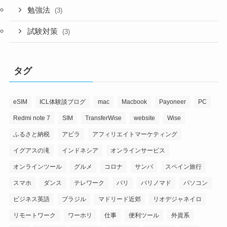
勉強法
(3)
試験対策
(3)
タグ
eSIM
ICL体験談ブログ
mac
Macbook
Payoneer
PC
Redmi note 7
SIM
TransferWise
website
Wise
ふるさと納税
アビラ
アフィリエイトマーケティング
イグアスの滝
インドネシア
オンラインサービス
オンラインツール
グルメ
コロナ
サンバ
スペイン旅行
スマホ
ダンス
テレワーク
バリ
バリノマド
パソコン
ビジネス英語
ブラジル
マドリード近郊
リオデジャネイロ
リモートワーク
ワーホリ
仕事
便利ツール
外資系